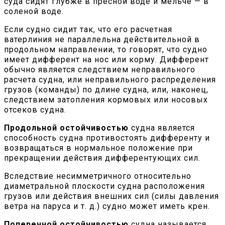
суда сидят глубже в пресной воде и мельче — в
соленой воде.
Если судно сидит так, что его расчетная
ватерлиния не параллельна действительной в
продольном направлении, то говорят, что судно
имеет дифферент на нос или корму. Дифферент
обычно является следствием неправильного
расчета судна, или неправильного распределения
грузов (команды) по длине судна, или, наконец,
следствием затопления кормовых или носовых
отсеков судна.
Продольной остойчивостью
судна является
способность судна противостоять дифференту и
возвращаться в нормальное положение при
прекращении действия дифферентующих сил.
Вследствие несимметричного относительно
диаметральной плоскости судна расположения
грузов или действия внешних сил (силы давления
ветра на паруса и т. д.) судно может иметь крен.
Поперечной остойчивостью
судна называется