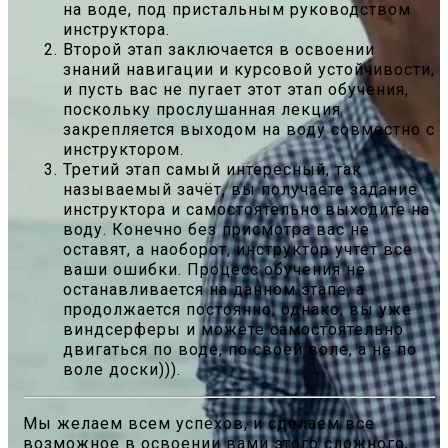
на воде, под пристальным руководством
инструктора.
Второй этап заключается в освоении
знаний навигации и курсовой устойчивости,
и пусть вас не пугает этот этап обучения,
поскольку прослушанная лекция
закрепляется выходом на воду совместно с
инструктором.
Третий этап самый интересный, так
называемый зачёт, вы получаете задание
инструктора и самостоятельно выходите на
воду. Конечно без присмотра вас не
оставят, а наоборот, инструктор учтет все
ваши ошибки. Процесс обучения не
останавливается на данном этапе, а
продолжается постоянно, однако, вы уже
виндсерферы и можете самостоятельно
двигаться по воде, по своей воле, а не по
воле доски))).
Мы желаем всем успехов, и сделаем все
возможное в освоении вами этого сложного,