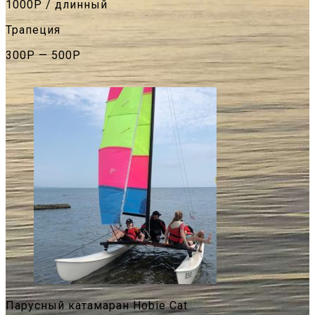
1000Р / длинный
Трапеция
300Р — 500Р
Парусный катамаран Hobie Cat