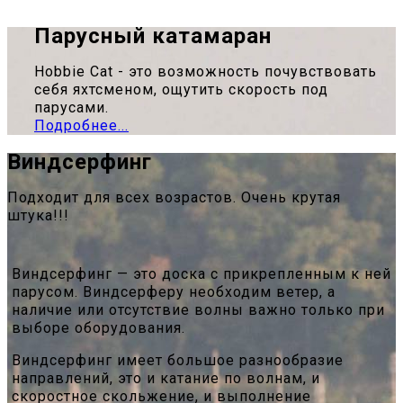
Парусный катамаран
Hobbie Cat - это возможность почувствовать
себя яхтсменом, ощутить скорость под
парусами.
Подробнее...
Виндсерфинг
Подходит для всех возрастов. Очень крутая
штука!!!
Виндсерфинг — это доска с прикрепленным к ней
парусом. Виндсерферу необходим ветер, а
наличие или отсутствие волны важно только при
выборе оборудования.
Виндсерфинг имеет большое разнообразие
направлений, это и катание по волнам, и
скоростное скольжение, и выполнение