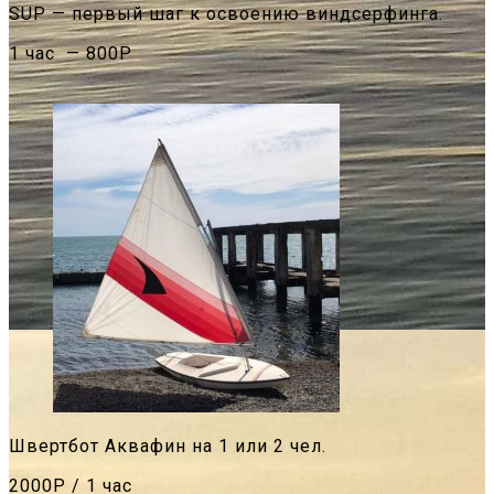
SUP — первый шаг к освоению виндсерфинга.
1 час — 800Р
Швертбот Аквафин на 1 или 2 чел.
2000Р / 1 час