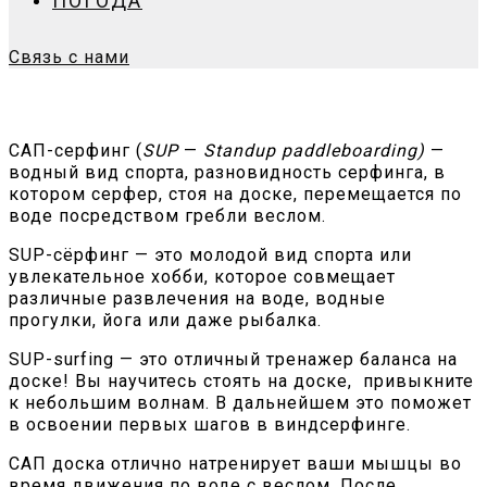
ПОГОДА
Связь с нами
САП-серфинг (
SUP
—
Standup paddleboarding)
—
водный вид спорта, разновидность серфинга, в
котором серфер, стоя на доске, перемещается по
воде посредством гребли веслом.
SUP-сёрфинг — это молодой вид спорта или
увлекательное хобби, которое совмещает
различные развлечения на воде, водные
прогулки, йога или даже
рыбалка.
SUP-surfing — это отличный тренажер баланса на
доске! Вы научитесь стоять на доске, привыкните
к небольшим волнам. В дальнейшем это поможет
в освоении первых шагов в виндсерфинге.
САП доска отлично натренирует ваши мышцы во
время движения по воде с веслом. После